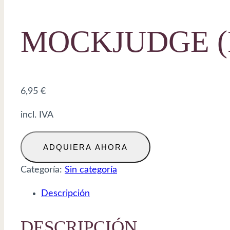
MOCKJUDGE (
6,95
€
incl. IVA
Mockjudge
ADQUIERA AHORA
(Final)
cantidad
Categoría:
Sin categoría
Descripción
DESCRIPCIÓN