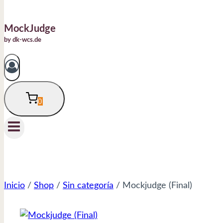
MockJudge
by dk-wcs.de
0
Inicio
/
Shop
/
Sin categoría
/
Mockjudge (Final)