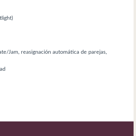
light)
ate/Jam, reasignación automática de parejas,
dad