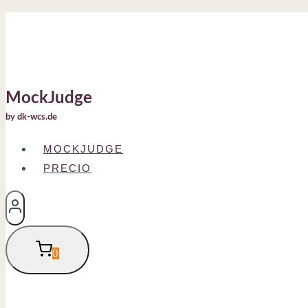
Ir
al
contenido
MockJudge
by dk-wcs.de
MOCKJUDGE
PRECIO
0