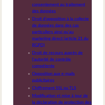
consentement au traitement
des données
Droit d'opposition à la collecte
de données dans des cas
particuliers ainsi qu'au
marketing direct (article 21 du
RGPD)
Droit de recours auprès de
l'autorité de contrôle
compétente
Opposition aux e-mails
publicitaires
Chiffrement SSL ou TLS
Modification et mise à jour de
la déclaration de protection des