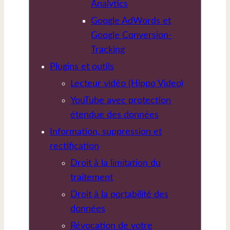
Analytics
Google AdWords et
Google Conversion-
Tracking
Plugins et outils
Lecteur vidéo (Hippo Video)
YouTube avec protection
étendue des données
Information, suppression et
rectification
Droit à la limitation du
traitement
Droit à la portabilité des
données
Révocation de votre