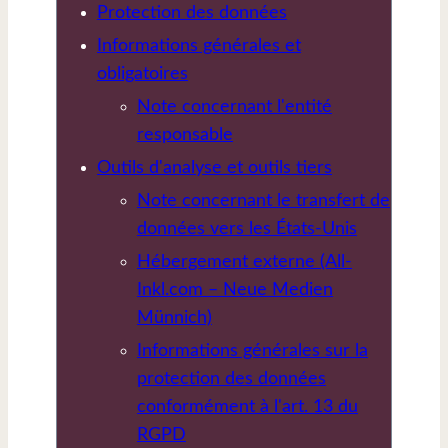
Protection des données
Informations générales et
obligatoires
Note concernant l'entité
responsable
Outils d'analyse et outils tiers
Note concernant le transfert de
données vers les États-Unis
Hébergement externe (All-
Inkl.com – Neue Medien
Münnich)
Informations générales sur la
protection des données
conformément à l'art. 13 du
RGPD