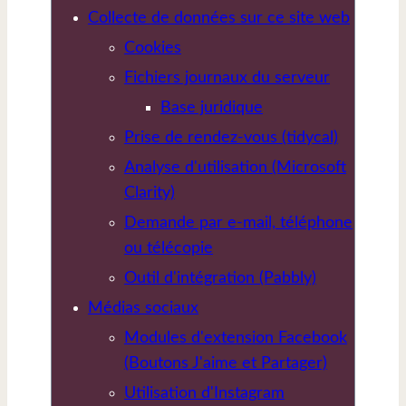
Collecte de données sur ce site web
Cookies
Fichiers journaux du serveur
Base juridique
Prise de rendez-vous (tidycal)
Analyse d'utilisation (Microsoft
Clarity)
Demande par e-mail, téléphone
ou télécopie
Outil d'intégration (Pabbly)
Médias sociaux
Modules d'extension Facebook
(Boutons J'aime et Partager)
Utilisation d'Instagram