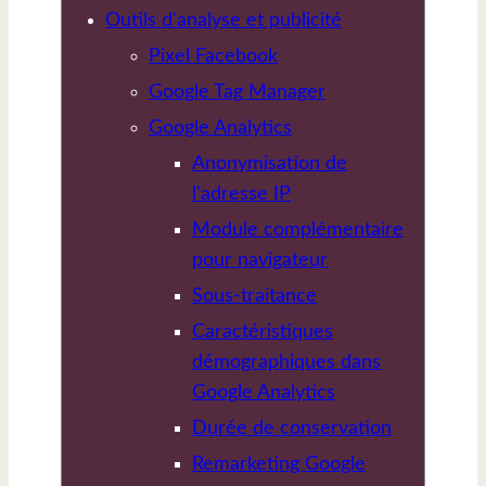
Outils d'analyse et publicité
Pixel Facebook
Google Tag Manager
Google Analytics
Anonymisation de
l'adresse IP
Module complémentaire
pour navigateur
Sous-traitance
Caractéristiques
démographiques dans
Google Analytics
Durée de conservation
Remarketing Google